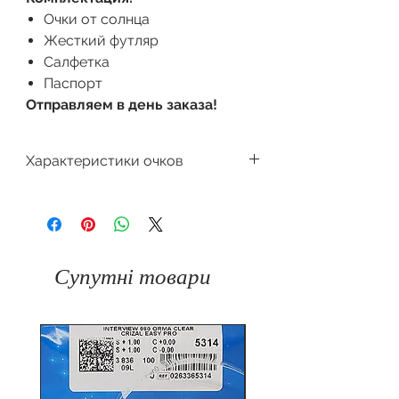
Очки от солнца
Жесткий футляр
Салфетка
Паспорт
Отправляем в день заказа!
Характеристики очков
Производитель
Dackor
Поляризация
Форма очков
Квадратная
Градиент
Супутні товари
Защита
100%
Цвет оправы
от
UV400
ультрафиолета
Материал
Пластик
Материал
оправы
линзы