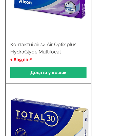
Контактні лінзи Air Optix plus
HydraGlyde Multifocal
Ціна
1 809,00 ₴
Додати у кошик