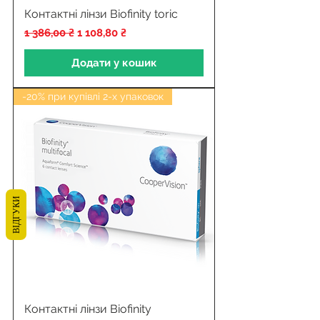
Контактні лінзи Biofinity toric
Звичайна ціна
За розпродажем
1 386,00 ₴
1 108,80 ₴
Додати у кошик
-20% при купівлі 2-х упаковок
ВІДГУКИ
Контактні лінзи Biofinity