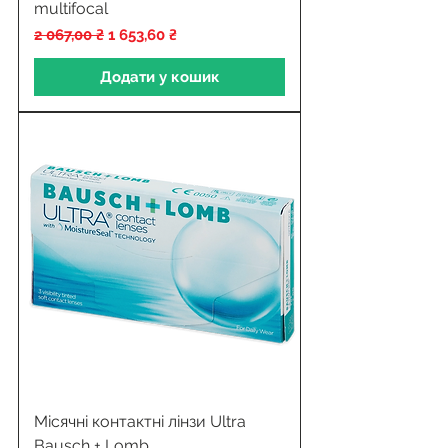
multifocal
Звичайна ціна
За розпродажем
2 067,00 ₴
1 653,60 ₴
Додати у кошик
Місячні контактні лінзи Ultra
Bausch + Lomb