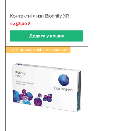
Контактні лінзи Biofinity XR
Ціна
1 458,00 ₴
Додати у кошик
-20% при купівлі 2-х упаковок