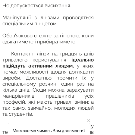
Не допускається висихання.
Маніпуляції з лінзами проводяться
спеціальним пінцетом.
Обов'язково стежте за гігієною, коли
одягатимете і прибиратимете.
Контактні лінзи на тридцять днів
тривалого користування
ідеально
підійдуть активним людям,
у яких
немає можливості щодня доглядати
вироби. Достатньо промити їх у
спеціальному розчині один раз на
кілька днів. Сюди можна зарахувати
мандрівників; працівників усіх
професій, які мають тривалі зміни; а
так само, звичайно, молодих людей
та студентів.
Прогрес останніх кількох років у
Ми можемо чимось Вам допомогти?
технологіях корекції зору дозволив