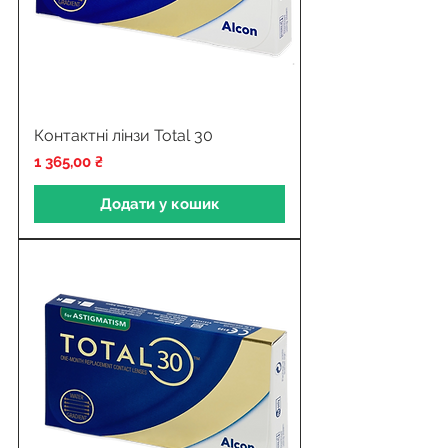
Контактні лінзи Total 30
Ціна
1 365,00 ₴
Додати у кошик