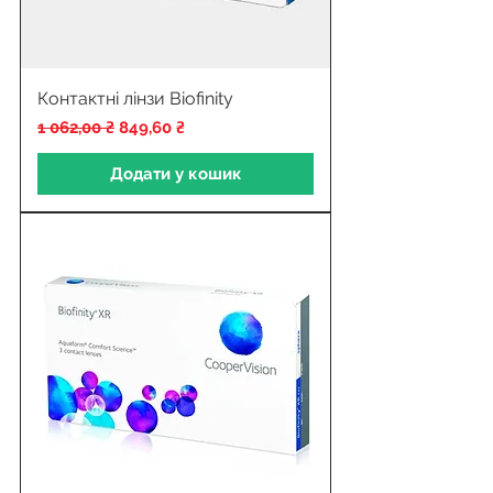
Контактні лінзи Biofinity
Звичайна ціна
За розпродажем
1 062,00 ₴
849,60 ₴
Додати у кошик