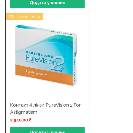
Додати у кошик
Під замовлення
Контактні лінзи PureVision 2 For
Astigmatism
Ціна
2 940,00 ₴
Додати у кошик