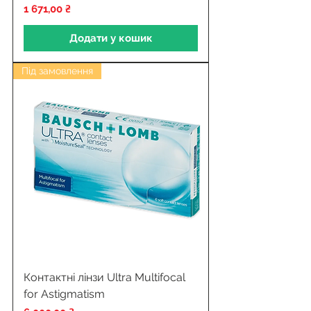
Ціна
1 671,00 ₴
Додати у кошик
Під замовлення
Контактні лінзи Ultra Multifocal
for Astigmatism