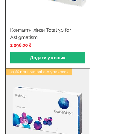
Контактні лінзи Total 30 for
Astigmatism
Ціна
2 298,00 ₴
Додати у кошик
-20% при купівлі 2-х упаковок