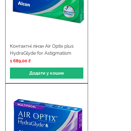
Контактні лінзи Air Optix plus
HydraGlyde for Astigmatism
Ціна
1 689,00 ₴
Додати у кошик