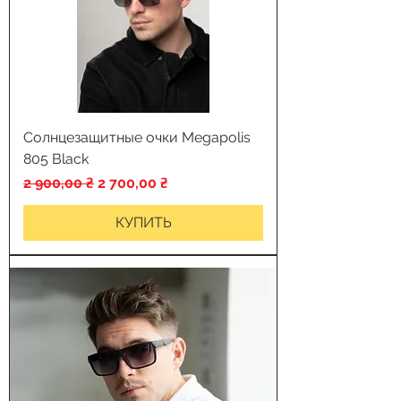
Солнцезащитные очки Megapolis
805 Black
Обычная цена
Цена со скидкой
2 900,00 ₴
2 700,00 ₴
КУПИТЬ