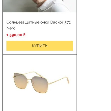
Солнцезащитные очки Dackor 571
Nero
Цена
1 590,00 ₴
КУПИТЬ