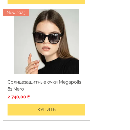
New 2023
Солнцезащитные очки Megapolis
81 Nero
Цена
2 740,00 ₴
КУПИТЬ