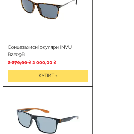
Сонцезахисні окуляри INVU
B2209B
Обычная цена
Цена со скидкой
2 270,00 ₴
2 000,00 ₴
КУПИТЬ