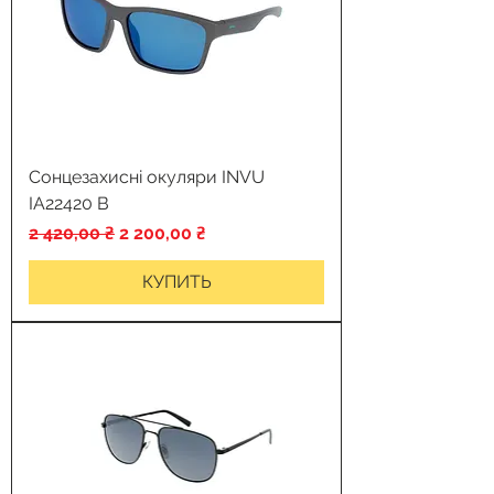
Сонцезахисні окуляри INVU
IA22420 B
Обычная цена
Цена со скидкой
2 420,00 ₴
2 200,00 ₴
КУПИТЬ