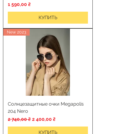
Цена
1 590,00 ₴
КУПИТЬ
New 2023
Солнцезащитные очки Megapolis
204 Nero
Обычная цена
Цена со скидкой
2 740,00 ₴
2 400,00 ₴
КУПИТЬ