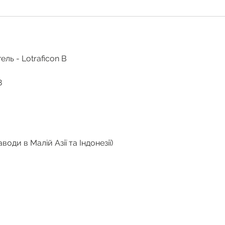
ель - Lotraficon B
8
води в Малій Азії та Індонезії)