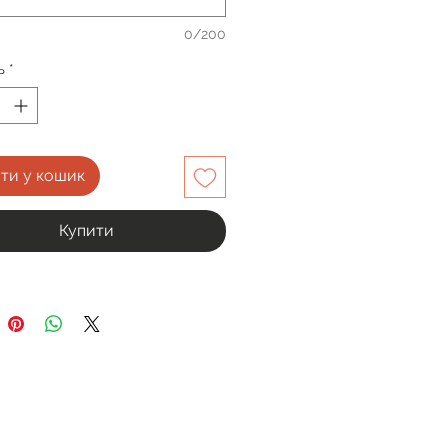
0/200
ь
*
ти у кошик
Купити