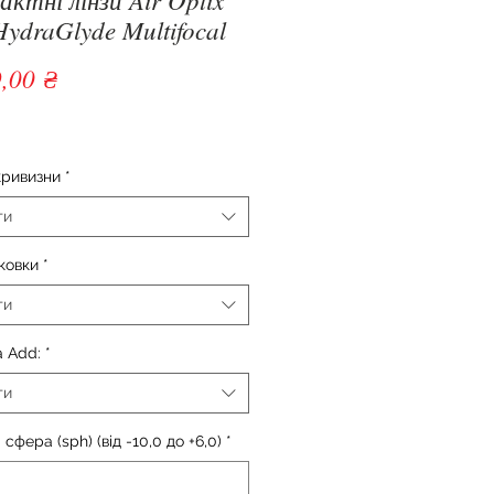
HydraGlyde Multifocal
Ціна
,00 ₴
кривизни
*
ти
ковки
*
ти
 Add:
*
ти
 сфера (sph) (від -10,0 до +6,0)
*