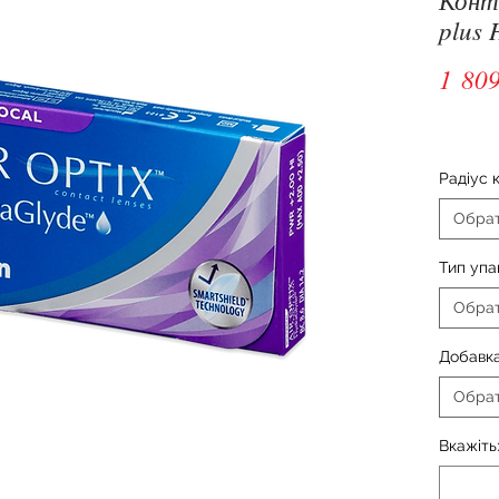
plus 
1 809
Радіус 
Обра
Тип упа
Обра
Добавка
Обра
Вкажіть: