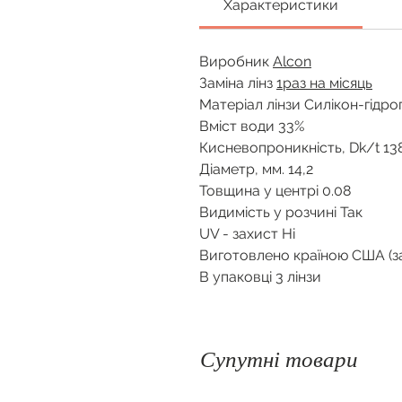
Характеристики
Виробник
Alcon
Заміна лінз
1
раз на місяць
Матеріал лінзи
Силікон-гідрог
Вміст води 33%
Кисневопроникність, Dk/t 13
Діаметр, мм. 14,2
Товщина у центрі 0.08
Видимість у розчині
Так
UV - захист
Ні
Виготовлено країною
США (за
В упаковці 3
лінзи
Супутні товари