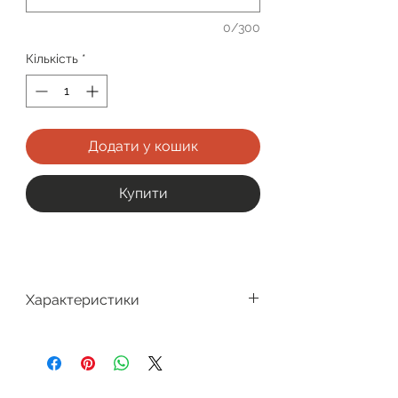
0/300
Кількість
*
Додати у кошик
Купити
Характеристики
Виробник
CooperVision
Заміна лінз
1 раз на місяць
Матеріал лінзи
Силікон-гідрогель