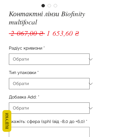
Контактні лінзи Biofinity
multifocal
Звичайна ціна
За розпродажем
 2 067,00 ₴ 
1 653,60 ₴
Радіус кривизни
*
Тип упаковки
*
Добавка Add:
*
ВІДГУКИ
Вкажіть: сфера (sph) (від -8,0 до +6,0)
*