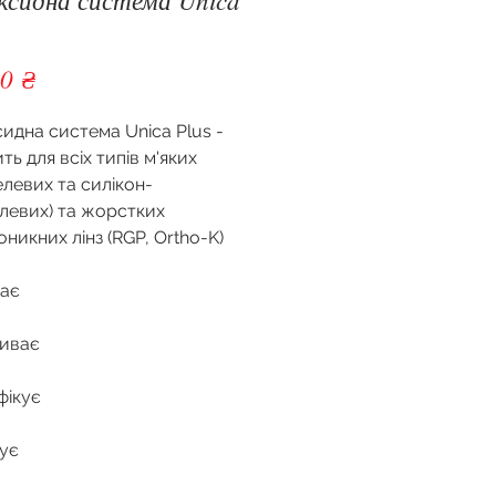
Ціна
0 ₴
идна система Unica Plus -
ть для всіх типів м'яких
елевих та силікон-
елевих) та жорстких
оникних лінз (RGP, Ortho-K)
ає
иває
фікує
ує