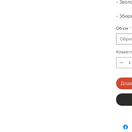
- Звол
- Збері
Об'єм
*
Обра
Кількіст
Дода