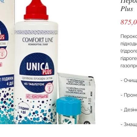
Plus
875,0
Перокс
підходи
(гідрог
гідрог
газопр
- Очищ
- Пром
- Дезін
- Змащ