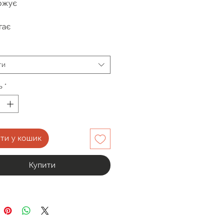
ожує
гає
ти
ь
*
ти у кошик
Купити