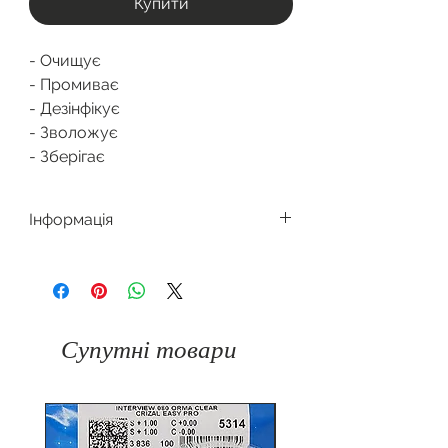
Купити
- Очищує
- Промиває
- Дезінфікує
- Зволожує
- Зберігає
Інформація
Мультисон
-
багатофункціональний розчин
Henson для м'яких контактних лінз
різних видів.
Супутні товари
Розчин Мультісон:
· Видаляє протеїнові відкладення;
· Дезінфікує;