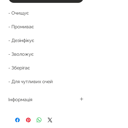
- Очищує
- Промиває
- Дезінфікує
- Зволожує
- Зберігає
- Для чутливих очей
Інформація
RENU MPS
-
багатофункціональний розчин для
дезінфекції, зберігання, очищення