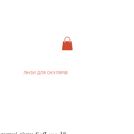
ЛІНЗИ ДЛЯ ОКУЛЯРІВ
ктні лінзи SofLens 38