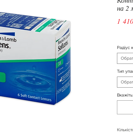
на 2 
1 410
Радіус 
Обра
Тип упа
Обра
Вкажіть:
Кількіст