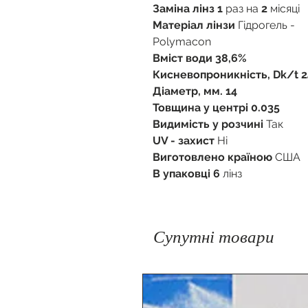
Заміна лінз 1
раз на
2
місяці
Матеріал лінзи
Гідрогель -
Polymacon
Вміст води 38,6%
Кисневопроникність, Dk/t 2
Діаметр, мм. 14
Товщина у центрі 0.035
Видимість у розчині
Так
UV - захист
Ні
Виготовлено країною
США
В упаковці 6
лінз
Супутні товари