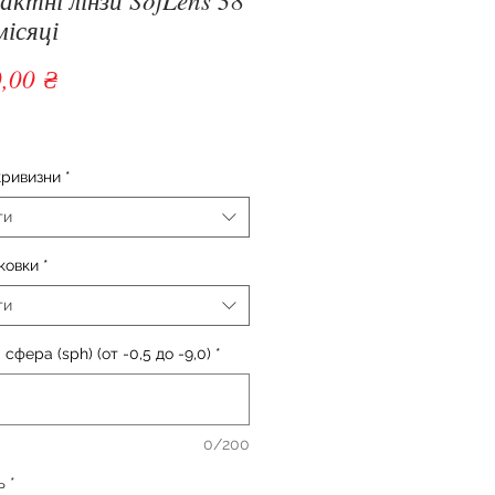
місяці
Ціна
,00 ₴
кривизни
*
ти
ковки
*
ти
 сфера (sph) (от -0,5 до -9,0)
*
0/200
ь
*