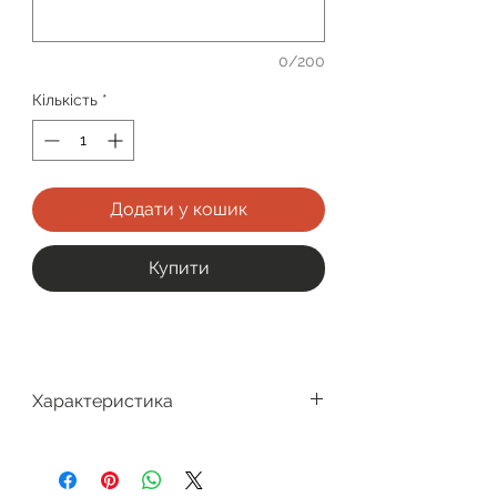
0/200
Кількість
*
Додати у кошик
Купити
Характеристика
Виробник
Gelflex
Заміна лінз 1
раз у
3
місяці