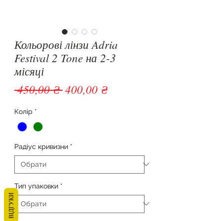
Кольорові лінзи Adria
Festival 2 Tone на 2-3
місяці
Звичайна ціна
За розпродажем
 450,00 ₴ 
400,00 ₴
Колір
*
Радіус кривизни
*
Тип упаковки
*
ВІДГУКИ