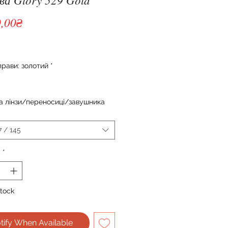
Price
0,00₴
прави: золотий
*
 лінзи/переносиці/завушника
7 / 145
y
*
Stock
tify When Available