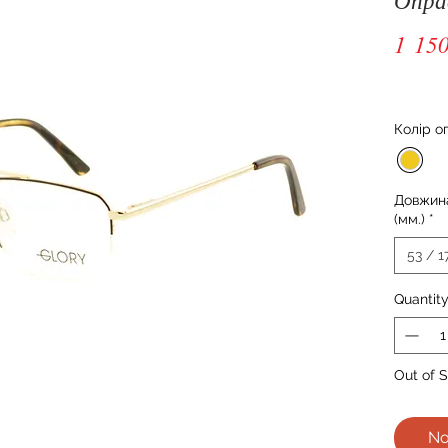
1 15
Колір о
Довжина
(мм.)
*
53 / 1
Quantit
Out of 
No