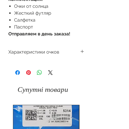
Очки от солнца
Жесткий футляр
Салфетка
Паспорт
Отправляем в день заказа!
Характеристики очков
Производитель
Dackor
Поляризация
Форма очков
Л
исичка
Градиент
Супутні товари
Защита
100%
Цвет оправы
от
UV400
ультрафиолета
Материал
Пластик
Материал
оправы
линзы