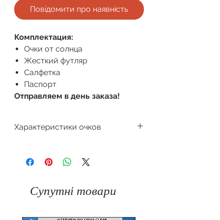
Повідомити про наявність
Комплектация:
Очки от солнца
Жесткий футляр
Салфетка
Паспорт
Отправляем в день заказа!
Характеристики очков
Производитель
Dackor
Поляризация
Форма очков
Круглая
Градиент
Супутні товари
Защита
100%
Цвет оправы
от
UV400
ультрафиолета