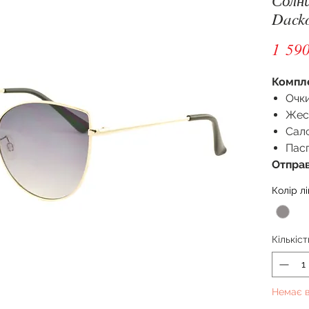
Dacko
1 590
Компл
Очки
Жес
Сал
Пас
Отправ
Колір лі
Кількіст
Немає в