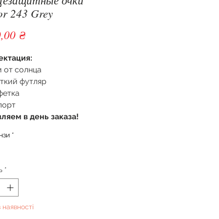
r 243 Grey
Ціна
,00 ₴
ектация:
 от солнца
ткий футляр
фетка
порт
ляем в день заказа!
нзи
*
ь
*
 наявності