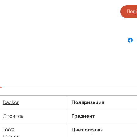
Пові
Dackor
Поляризация
Лисичка
Градиент
100%
Цвет оправы