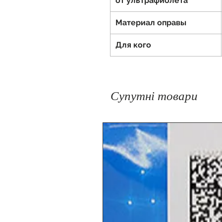
от ультрафиолета
Материал оправы
Для кого
Супутні товари