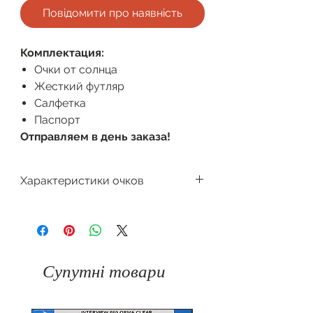
Повідомити про наявність
Комплектация:
Очки от солнца
Жесткий футляр
Салфетка
Паспорт
Отправляем в день заказа!
Характеристики очков
Производитель
Dackor
Поляризация
Форма очков
Л
исичка
Градиент
Супутні товари
Защита
100%
Цвет оправы
от
UV400
ультрафиолета