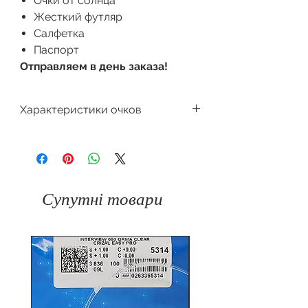
Очки от солнца
Жесткий футляр
Салфетка
Паспорт
Отправляем в день заказа!
Характеристики очков
Производитель
Dackor
Поляризация
Форма очков
Л
исичка
Градиент
Супутні товари
Защита
100%
Цвет оправы
от
UV400
ультрафиолета
Материал
Пластик
Материал
оправы
линзы