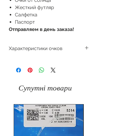
Очки от солнца
Жесткий футляр
Салфетка
Паспорт
Отправляем в день заказа!
Характеристики очков
Производитель
Dackor
Форма очков
Кошачий глаз
Супутні товари
Защита
100%
от
UV400
ультрафиолета
Материал
Комбинированный
оправы