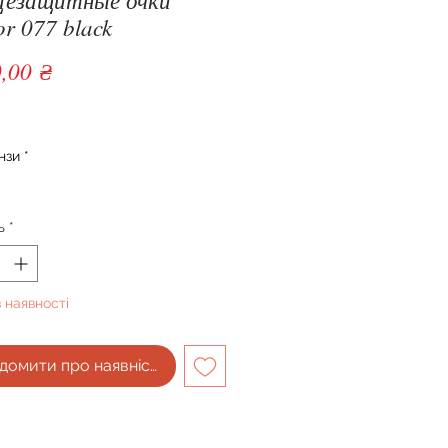
r 077 black
Ціна
,00 ₴
нзи
*
ь
*
 наявності
домити про наявність