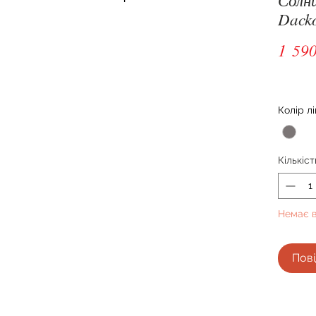
Dacko
1 590
Колір лі
Кількіст
Немає в
Пові