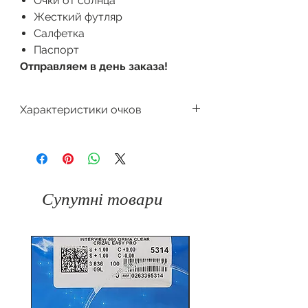
Очки от солнца
Жесткий футляр
Салфетка
Паспорт
Отправляем в день заказа!
Характеристики очков
Производитель
Dackor
Форма очков
Квадратная
Супутні товари
Защита
100%
от
UV400
ультрафиолета
Материал
Комбинированный
оправы
(пластик + металл)