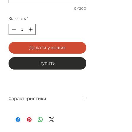
0/200
Кількість
*
Додати у кошик
Купити
Характеристики
Виробник
Clearlab
Заміна лінз
1 раз на місяць
Матеріал лінзи
Гідрогель -
Etafilcon А