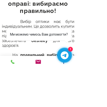
оправі: вибираємо
правильно!
Вибір оптики має бути
індивідуальним. Це дозволить купити
металеву оправу, яка
Ми можемо чимось Вам допомогти?
підкреслить
стиль
власника та
забезпечить
безпеку
для його
здоров'я.
1
На
правильний вибір очок
з
оправою із металу впливає відразу
кілька факторів.
1. Матеріал.
2. Дизайн.
3. Сумісність із лінзами.
4. Комфорт у носінні.