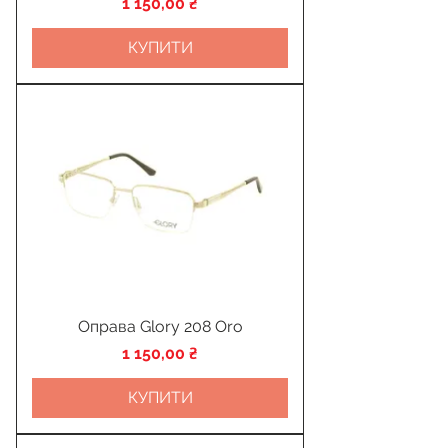
Ціна
1 150,00 ₴
КУПИТИ
Оправа Glory 208 Oro
Ціна
1 150,00 ₴
КУПИТИ