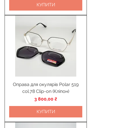
КУПИТИ
Оправа для окулярів Polar 519
col.78 Clip-on (Кліпон)
Ціна
3 800,00 ₴
КУПИТИ