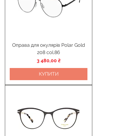
Оправа для окулярів Polar Gold
208 col.86
Ціна
3 480,00 ₴
КУПИТИ