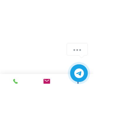
м. Ірпінь,
вул. Рената
Польового, 1 ТЦ "Золота
Планета"
068 8 555 317