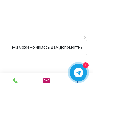
Ми можемо чимось Вам допомогти?
1
м. Ірпінь,
вул. Рената
Польового, 1 ТЦ "Золота
Планета"
068 8 555 317