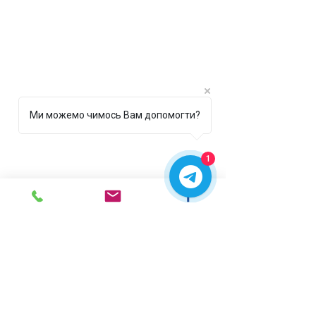
Ми можемо чимось Вам допомогти?
1
м. Ірпінь,
вул. Рената
Польового, 1 ТЦ "Золота
Планета"
068 8 555 317