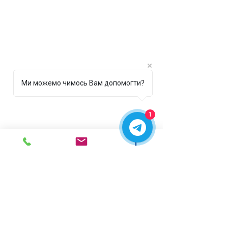
Ми можемо чимось Вам допомогти?
1
м. Ірпінь,
вул. Рената
Польового, 1 ТЦ "Золота
Планета"
068 8 555 317