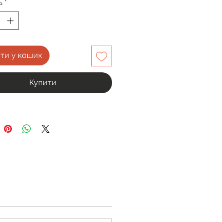
ь
*
ти у кошик
Купити