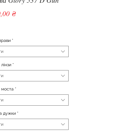
Ціна
,00 ₴
прави
*
ти
лінзи
*
ти
 моста
*
ти
а дужки
*
ти