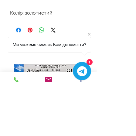
Колір: золотистий
Ми можемо чимось Вам допомогти?
Супутні товари
1