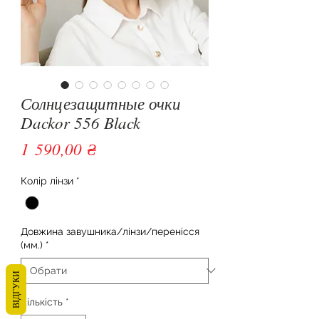
Солнцезащитные очки
Dackor 556 Black
Ціна
1 590,00 ₴
Колір лінзи
*
Довжина завушника/лінзи/перенісся
(мм.)
*
ВІДГУКИ
Кількість
*