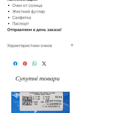
Очки от солнца
Жесткий футляр
Салфетка
Паспорт
Отправляем в день заказа!
Характеристики очков
Производитель
Dackor
Для кого
Женская
Супутні товари
Форма оправы
Круглая
Материал
Пластик
оправы
Цвет оправы
Синий