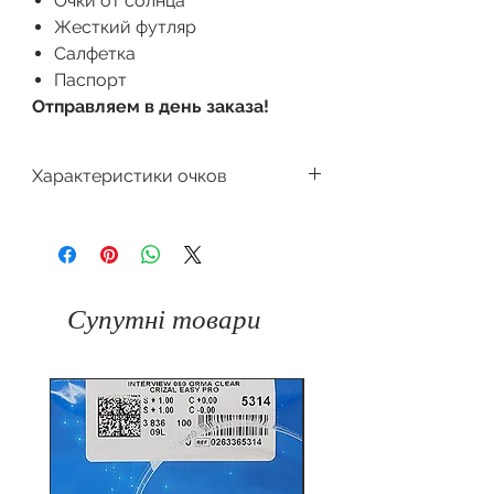
Очки от солнца
Жесткий футляр
Салфетка
Паспорт
Отправляем в день заказа!
Характеристики очков
Производитель
Dackor
Для кого
Мужская
Супутні товари
Форма оправы
Прямоугольная
Материал
Пластик
оправы
Цвет оправы
Чёрный