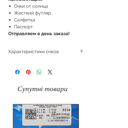
Очки от солнца
Жесткий футляр
Салфетка
Паспорт
Отправляем в день заказа!
Характеристики очков
Производитель
Dackor
Поляризация
Форма очков
Авиатор
Градиент
Супутні товари
Защита
100%
Цвет оправы
от
UV400
ультрафиолета
Материал
Пластик
Материал
оправы
линзы