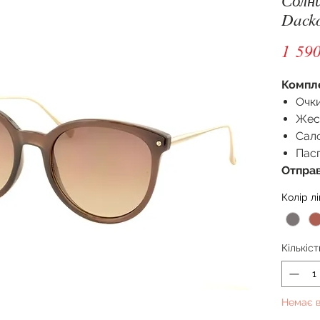
Dack
1 590
Компл
Очки
Жес
Сал
Пас
Отправ
Колір лі
Кількіст
Немає в