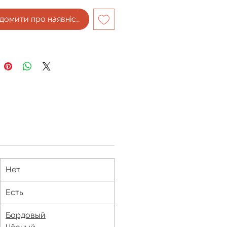
домити про наявність
Нет
Есть
Бордовый