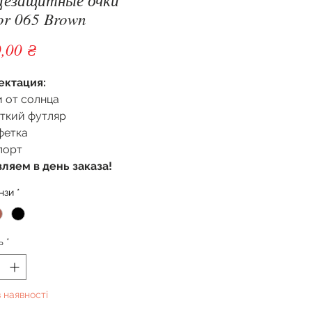
or 065 Brown
Ціна
,00 ₴
ектация:
 от солнца
ткий футляр
фетка
порт
ляем в день заказа!
нзи
*
ь
*
 наявності