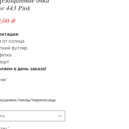
r 443 Pink
Цена
,00 ₴
ектация:
 от солнца
ткий футляр
фетка
порт
ляем в день заказа!
нзи
*
заушника/линзы/переносицы
ать
ство
*