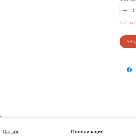
Нет на 
Уве
Dackor
Поляризация