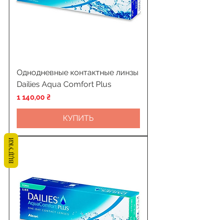
Однодневные контактные линзы
Dailies Aqua Сomfort Plus
Цена
1 140,00 ₴
КУПИТЬ
ВІДГУКИ