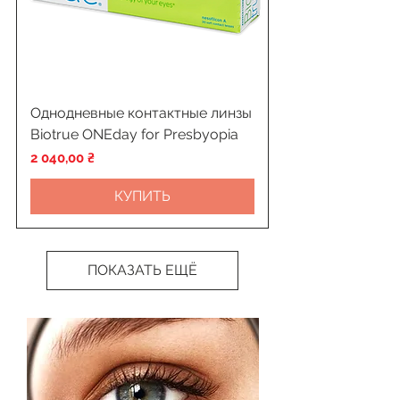
Однодневные контактные линзы
Biotrue ONEday for Presbyopia
Цена
2 040,00 ₴
КУПИТЬ
ПОКАЗАТЬ ЕЩЁ