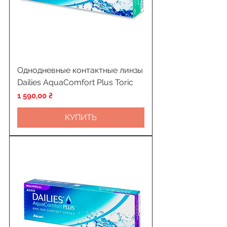
Однодневные контактные линзы
Dailies AquaСomfort Plus Toric
Цена
1 590,00 ₴
КУПИТЬ