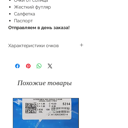
Очки от солнца
Жесткий футляр
Салфетка
Паспорт
Отправляем в день заказа!
Характеристики очков
Производитель
Dackor
Форма очков
Квадратная
Похожие товары
Защита
100%
от
UV400
ультрафиолета
Материал
Комбинированный
оправы
(пластик + металл)