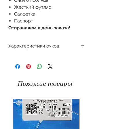
Очки от солнца
Жесткий футляр
Салфетка
Паспорт
Отправляем в день заказа!
Характеристики очков
Производитель
Dackor
Поляризация
Форма очков
К
вадратная
Градиент
Похожие товары
Защита
100%
Цвет оправы
от
UV400
ультрафиолета
Материал
Пластик
Материал
оправы
линзы