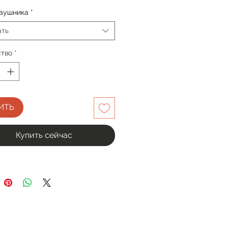
заушника
*
ать
ство
*
ИТЬ
Купить сейчас