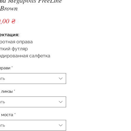
 Brown
Цена
,00 ₴
ектация:
ротная оправа
ткий футляр
ндированная салфетка
прави
*
ать
 линзы
*
ать
 моста
*
ать