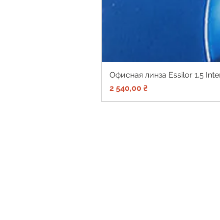
Офисная линза Essilor 1.5 Int
Цена
2 540,00 ₴