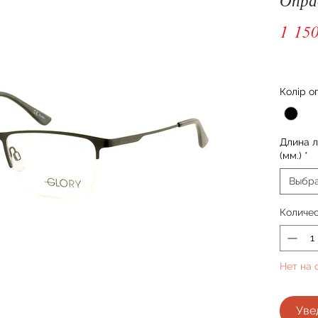
1 150
Колір о
Длина 
(мм.)
*
Выбр
Количе
Нет на 
Уве