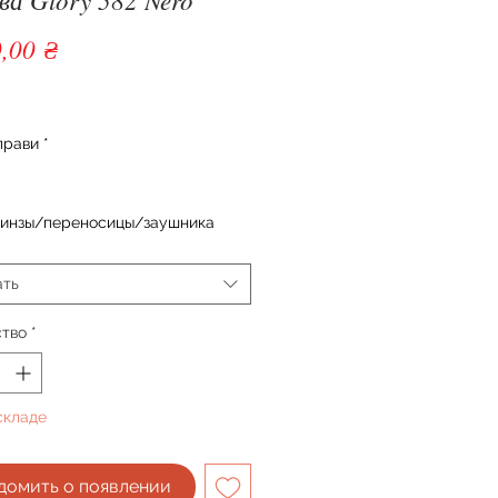
Цена
,00 ₴
прави
*
линзы/переносицы/заушника
ать
ство
*
складе
домить о появлении