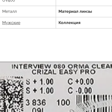
UV400
Металл
Материал линзы
М
ужские
Коллекция