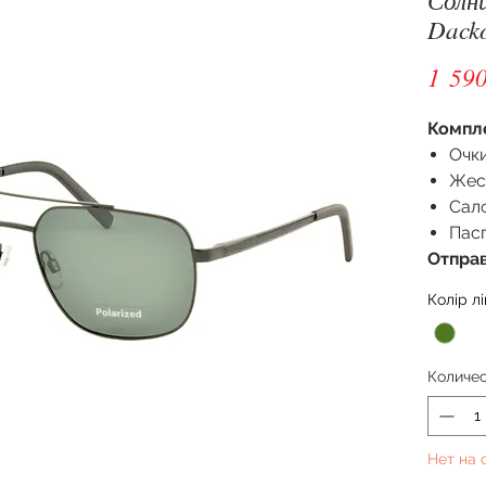
Dack
1 590
Компл
Очки
Жес
Сал
Пас
Отправ
Колір лі
Количе
Нет на 