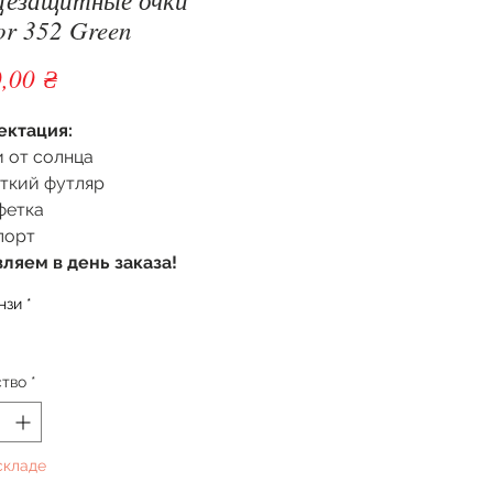
or 352 Green
Цена
,00 ₴
ектация:
 от солнца
ткий футляр
фетка
порт
ляем в день заказа!
нзи
*
ство
*
складе