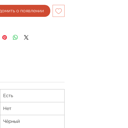
домить о появлении
Есть
Нет
Чёрный