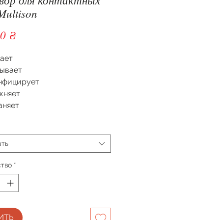
Multison
Цена
0 ₴
ает
ывает
нфицирует
жняет
аняет
ать
ство
*
ИТЬ