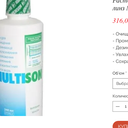
линз 
316,0
- Очищ
- Пром
- Дези
- Увла
- Сохр
Об'єм
*
Выбр
Количе
КУП