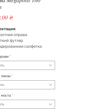
n
Цена
,00 ₴
ектация:
ротная оправа
ткий футляр
ндированная салфетка
прави
*
ать
 линзы
*
ать
 моста
*
ать