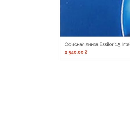
Офисная линза Essilor 1.5 Int
Цена
2 540,00 ₴