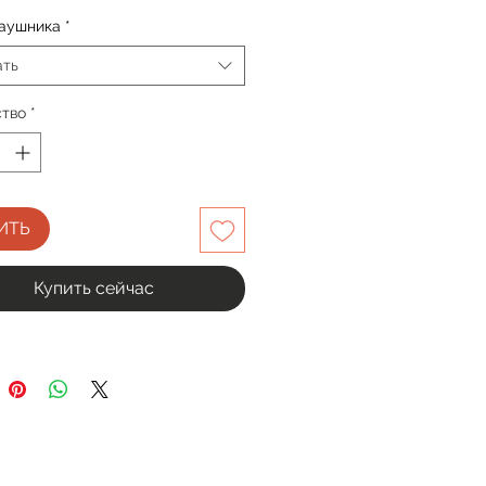
заушника
*
ать
ство
*
ИТЬ
Купить сейчас