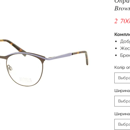
Brow
2 700
Компл
Доб
Жес
Бре
Колір о
Выбр
Ширина
Выбр
Ширина
Выбр