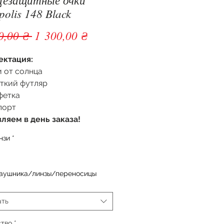
olis 148 Black
Обычная цена
Спеццена
0,00 ₴ 
1 300,00 ₴
ектация:
 от солнца
ткий футляр
фетка
порт
ляем в день заказа!
нзи
*
заушника/линзы/переносицы
ать
ство
*