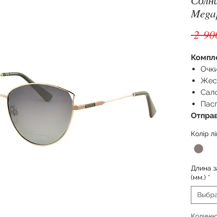
Megap
 2 90
Компл
Очки
Жес
Сал
Пас
Отправ
Колір лі
Длина 
(мм.)
*
Выбр
Количе