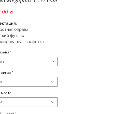
Цена
,00 ₴
ектация:
ротная оправа
ткий футляр
ндированная салфетка
прави
*
ать
 линзы
*
ать
 моста
*
ать
заушника
*