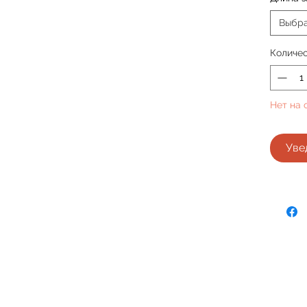
Выбр
Количе
Нет на 
Уве