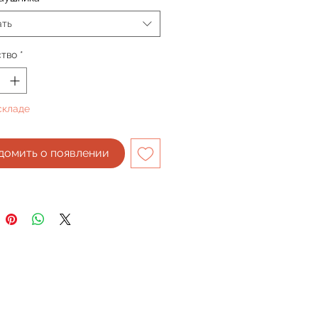
ать
ство
*
складе
домить о появлении