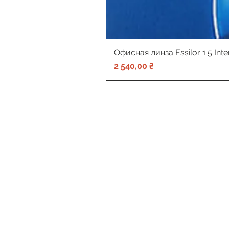
Офисная линза Essilor 1.5 Int
Цена
2 540,00 ₴