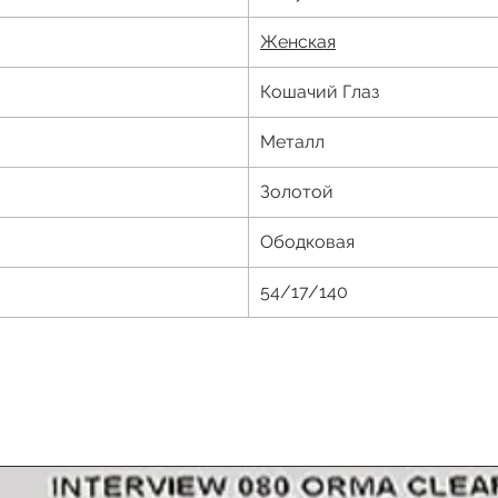
Ж
енская
Кошачий Глаз
Металл
Золотой
Ободковая
54/17/140