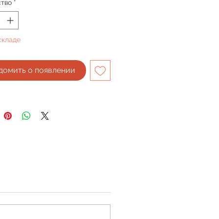
ство
*
складе
домить о появлении