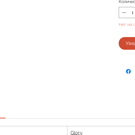
Количе
Нет на 
Уве
Glory