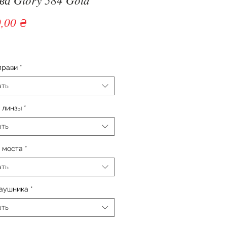
Цена
,00 ₴
прави
*
ать
 линзы
*
ать
 моста
*
ать
заушника
*
ать