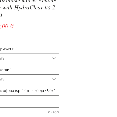
 with HydraClear на 2
и
Цена
,00 ₴
кривизни
*
ать
ковки
*
ать
 сфера (sph) (от -12,0 до +8,0)
*
0/200