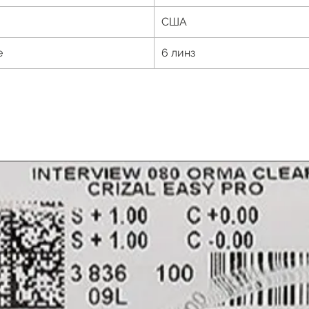
США
е
6 линз