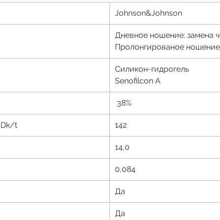
Johnson&Johnson
Дневное ношение: замена ч
Пролонгированое ношение:
Силикон-гидрогель
Senofilcon A
38%
Dk/t
142
14,0
0,
0
84
Да
Да