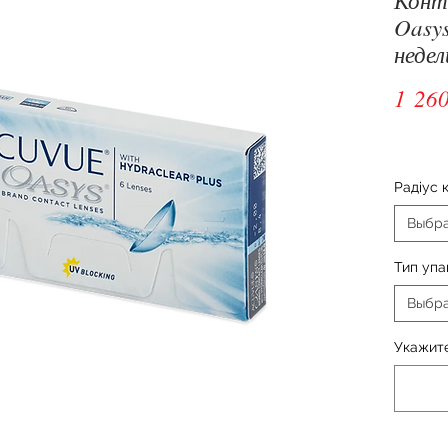
Oasys
недел
1 260
Радіус 
Выбр
Тип упа
Выбр
Укажите: