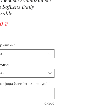
 SofLens Daily
sable
Цена
0 ₴
кривизни
*
ать
ковки
*
ать
 сфера (sph) (от -0,5 до -9,0)
*
0/200