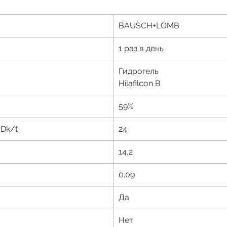
BAUSCH+LOMB
1
раз в день
Ги
дрогель
Hilafilcon B
59
%
Dk/t
24
14,
2
0.09
Да
Нет