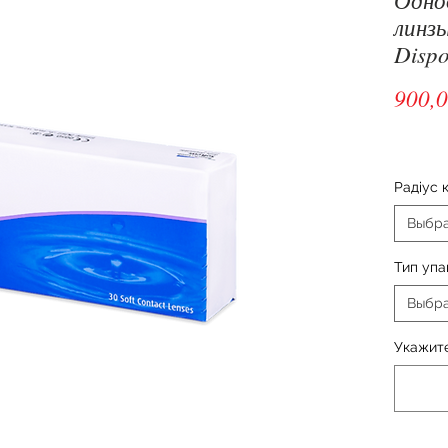
линзы
Dispo
900,0
Радіус 
Выбр
Тип упа
Выбр
Укажите: