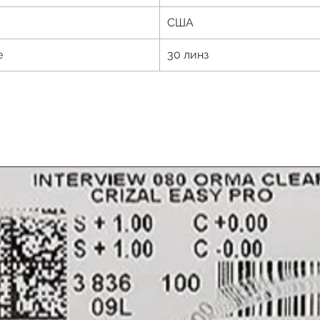
США
е
30 линз