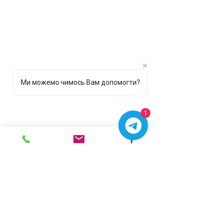
Ми можемо чимось Вам допомогти?
1
г. Ирпень,
ул. Рената
Полевого, 1 ТЦ "Золотая
Планета"
068 8 555 317