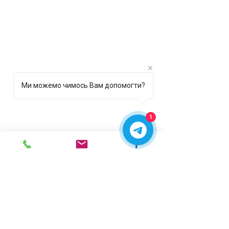
Ми можемо чимось Вам допомогти?
1
г. Ирпень,
ул. Рената
Полевого, 1 ТЦ "Золотая
Планета"
068 8 555 317