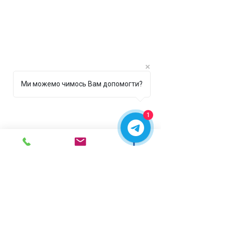
Ми можемо чимось Вам допомогти?
1
г. Ирпень,
ул. Рената
Полевого, 1 ТЦ "Золотая
Планета"
068 8 555 317